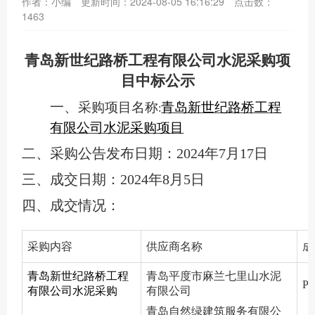
作者：小编
更新时间：2024-08-05 16:16:29
点击数：
1463
青岛新世纪路桥工程有限公司水泥采购项
目
中标公示
一、
采购项目名称
青岛新世纪路桥工程
:
有限公司水泥采购项目
二、
采购
公告发布日期：
2024
年
7
月
17
日
三、成交日期：
2024
年
8
月
5
日
四
、成交情况：
采购内容
供应商名称
成
青岛新世纪路桥工程
青岛平度市麻兰七里山水泥
PO
有限公司水泥采购
有限公司
青岛自然绿建筑服务有限公