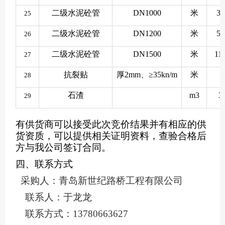
二级水泥砼管
DN1000
米
38
25
二级水泥砼管
DN1200
米
52
26
二级水泥砼管
DN1500
米
11
27
抗裂贴
厚2mm、≥35kn/m
米
7
28
石渣
m3
3
29
有供货商可以接受此次竞价结果并有相应的供
货资质，可以提供相关证明资料，查验合格后
方与我公司签订合同。
四
、联系方式
采购人：青岛新世纪路桥工程有限公司
联系人：于龙龙
联系方式：
13780663627