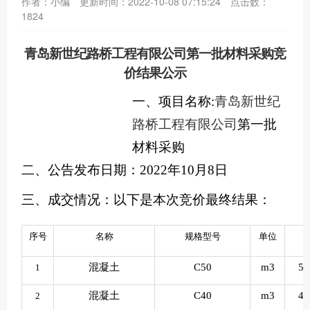
作者：小编
更新时间：2022-10-08 07:15:24
点击数：
1824
青岛新世纪路桥工程有限公司
第一批材料采购竞
价结果
公示
一、项目名称
:
青岛新世纪
路桥工程有限公司
第一批
材料采购
二、公告发布日期：
2022
年
10
月
8
日
三
、成交情况：
以下是本次竞价最终结果：
序号
名称
规格型号
单位
混凝土
C50
m3
51
1
混凝土
C40
m3
47
2