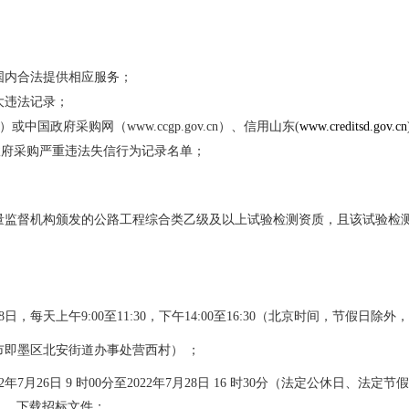
国内合法提供相应
服务
；
大违法记录；
n）
或
中国政府采购网（
www.ccgp.gov.cn）、信用山东(
www.creditsd.gov.cn
政府采购严重违法失信行为记录名单；
质量监督机构颁发的公路工程综合类乙级及以上试验检测资质，且该试验检
8
日，每天上午
9:00至11:30，下午14:00至16:30（北京时间，节假日除
市即墨区北安街道办事处营西村） ；
2
年
7
月
26
日
9 时00分至202
2
年
7
月
28
日
16 时30分（法定公休日、法定
）
，
下载
招标文件；