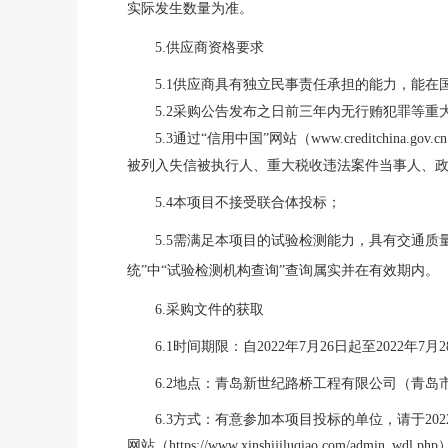
实际发生数量为准。
5
.供应商资格要求
5
.1供应商具有独立民事责任承担的能力，能在
5
.2
采购公告发布之日前三年内无行贿犯罪等重
5
.3通过“信用中国”网站（www.creditchina.gov.c
被列入失信被执行人、重大税收违法案件当事人、
5
.4本项目不接受联合体投标
；
5.5需满足本项目的试验检测能力，具有交通
统”中“试验检测机构查询”查询属实并在有效期内。
6
.采购文件的获取
6
.
1
时间期限：自
202
2
年
7
月
26
日起至
202
2
年
7
月
2
6
.2地点：青岛新世纪路桥工程有限公司（青岛
6
.3方式：有意参加本项目投标的单位，请于202
网站（
https://www.xinshijiluqiao.com/admin_wdl.php