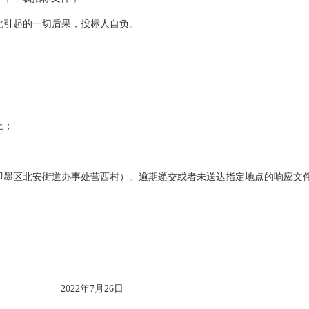
此引起的一切后果，投标人自负。
止；
即墨区北安街道办事处营西村）
。逾期递交或者未送达指定地点的响应文
202
2
年
7
月
26
日