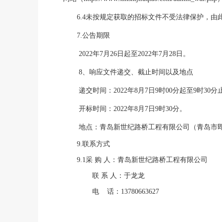
6
.4未按规定获取的招标文件不受法律保护，由
7
.公告期限
202
2
年
7
月
26
日起至
202
2
年
7
月
28
日。
8
、
响应文件递交、截止时间以及地点
递交时间：
202
2
年
8
月
7
日
9
时
0
0
分起至
9
时
3
0
分
开标时间：
202
2
年
8
月
7
日
9
时
3
0
分。
地点：
青岛新世纪路桥工程有限公司（青岛市
9
.联系方式
9
.1
采
购
人：
青岛新世纪路桥工程有限公司
联
系
人：
于龙龙
电
话：
13780663627