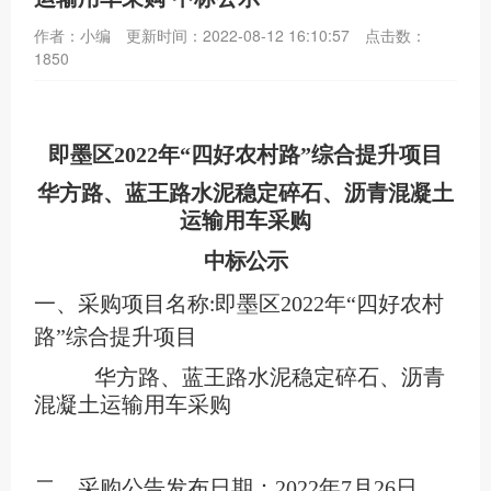
作者：小编
更新时间：2022-08-12 16:10:57
点击数：
1850
即墨区
2022年“四好农村路”综合提升项目
华方路、蓝王路水泥稳定碎石、沥青混凝土
运输用车
采购
中标公示
一、采购项目名称
即墨区2022年“四好农村
:
路”综合提升项目
华方路、蓝王路水泥稳定碎石、沥青
混凝土运输用车
采购
二、
采购
公告发布日期：
2022
年
7
月
26
日