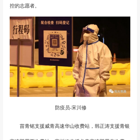
控的志愿者。
防疫员-宋川修
苗青铭支援威青高速华山收费站，韩正涛支援青银