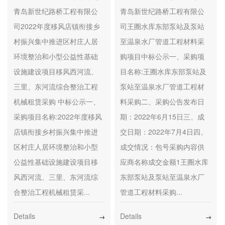
村振兴集中推进区村庄人
至温泉水厂管道工程材料
青岛新世纪路桥工程有限公
青岛新世纪路桥工程有限公
居环境整治和小型公益性
采购项目 中标公示
司2022年度移风店镇衔接乡
司王圈水库东部泵站及泵站
基础设施建设项目移风西
村振兴集中推进区村庄人居
至温泉水厂管道工程材料采
河流、三里、东河流综合
环境整治和小型公益性基础
购项目中标公示一、采购项
整治工程机械租赁采购 中
设施建设项目移风西河流、
目名称:王圈水库东部泵站及
标公示
三里、东河流综合整治工程
泵站至温泉水厂管道工程材
机械租赁采购 中标公示一、
料采购二、采购公告发布日
采购项目名称:2022年度移风
期：2022年6月15日三、成
店镇衔接乡村振兴集中推进
交日期：2022年7月4日四、
区村庄人居环境整治和小型
成交情况：包号采购内容供
公益性基础设施建设项目移
应商名称成交金额1王圈水库
风西河流、三里、东河流综
东部泵站及泵站至温泉水厂
合整治工程机械租赁采...
管道工程材料采购...
Details
Details
→
→